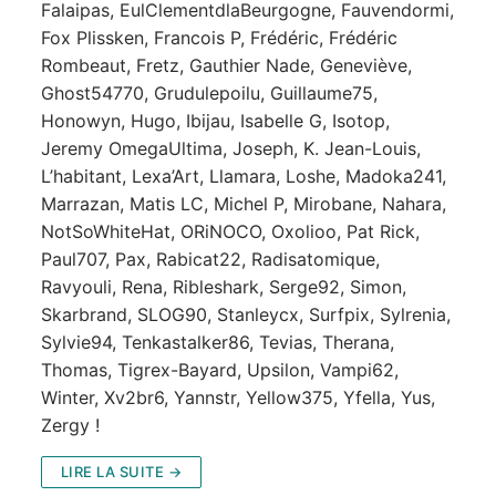
Falaipas, EulClementdlaBeurgogne, Fauvendormi,
Fox Plissken, Francois P, Frédéric, Frédéric
Rombeaut, Fretz, Gauthier Nade, Geneviève,
Ghost54770, Grudulepoilu, Guillaume75,
Honowyn, Hugo, Ibijau, Isabelle G, Isotop,
Jeremy OmegaUltima, Joseph, K. Jean-Louis,
L’habitant, Lexa’Art, Llamara, Loshe, Madoka241,
Marrazan, Matis LC, Michel P, Mirobane, Nahara,
NotSoWhiteHat, ORiNOCO, Oxolioo, Pat Rick,
Paul707, Pax, Rabicat22, Radisatomique,
Ravyouli, Rena, Ribleshark, Serge92, Simon,
Skarbrand, SLOG90, Stanleycx, Surfpix, Sylrenia,
Sylvie94, Tenkastalker86, Tevias, Therana,
Thomas, Tigrex-Bayard, Upsilon, Vampi62,
Winter, Xv2br6, Yannstr, Yellow375, Yfella, Yus,
Zergy !
LIRE LA SUITE →