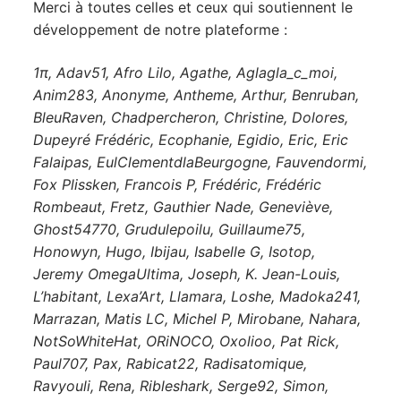
Merci à toutes celles et ceux qui soutiennent le
développement de notre plateforme :
1π, Adav51, Afro Lilo, Agathe, Aglagla_c_moi,
Anim283, Anonyme, Antheme, Arthur, Benruban,
BleuRaven, Chadpercheron, Christine, Dolores,
Dupeyré Frédéric, Ecophanie, Egidio, Eric, Eric
Falaipas, EulClementdlaBeurgogne, Fauvendormi,
Fox Plissken, Francois P, Frédéric, Frédéric
Rombeaut, Fretz, Gauthier Nade, Geneviève,
Ghost54770, Grudulepoilu, Guillaume75,
Honowyn, Hugo, Ibijau, Isabelle G, Isotop,
Jeremy OmegaUltima, Joseph, K. Jean-Louis,
L’habitant, Lexa’Art, Llamara, Loshe, Madoka241,
Marrazan, Matis LC, Michel P, Mirobane, Nahara,
NotSoWhiteHat, ORiNOCO, Oxolioo, Pat Rick,
Paul707, Pax, Rabicat22, Radisatomique,
Ravyouli, Rena, Ribleshark, Serge92, Simon,