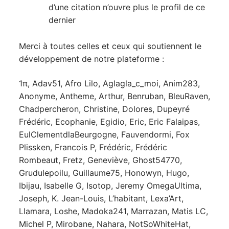
d’une citation n’ouvre plus le profil de ce
dernier
Merci à toutes celles et ceux qui soutiennent le
développement de notre plateforme :
1π, Adav51, Afro Lilo, Aglagla_c_moi, Anim283,
Anonyme, Antheme, Arthur, Benruban, BleuRaven,
Chadpercheron, Christine, Dolores, Dupeyré
Frédéric, Ecophanie, Egidio, Eric, Eric Falaipas,
EulClementdlaBeurgogne, Fauvendormi, Fox
Plissken, Francois P, Frédéric, Frédéric
Rombeaut, Fretz, Geneviève, Ghost54770,
Grudulepoilu, Guillaume75, Honowyn, Hugo,
Ibijau, Isabelle G, Isotop, Jeremy OmegaUltima,
Joseph, K. Jean-Louis, L’habitant, Lexa’Art,
Llamara, Loshe, Madoka241, Marrazan, Matis LC,
Michel P, Mirobane, Nahara, NotSoWhiteHat,