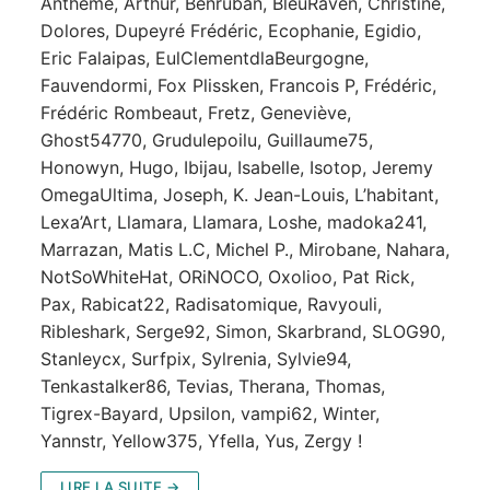
Antheme, Arthur, Benruban, BleuRaven, Christine,
Dolores, Dupeyré Frédéric, Ecophanie, Egidio,
Eric Falaipas, EulClementdlaBeurgogne,
Fauvendormi, Fox Plissken, Francois P, Frédéric,
Frédéric Rombeaut, Fretz, Geneviève,
Ghost54770, Grudulepoilu, Guillaume75,
Honowyn, Hugo, Ibijau, Isabelle, Isotop, Jeremy
OmegaUltima, Joseph, K. Jean-Louis, L’habitant,
Lexa’Art, Llamara, Llamara, Loshe, madoka241,
Marrazan, Matis L.C, Michel P., Mirobane, Nahara,
NotSoWhiteHat, ORiNOCO, Oxolioo, Pat Rick,
Pax, Rabicat22, Radisatomique, Ravyouli,
Ribleshark, Serge92, Simon, Skarbrand, SLOG90,
Stanleycx, Surfpix, Sylrenia, Sylvie94,
Tenkastalker86, Tevias, Therana, Thomas,
Tigrex-Bayard, Upsilon, vampi62, Winter,
Yannstr, Yellow375, Yfella, Yus, Zergy !
LIRE LA SUITE →