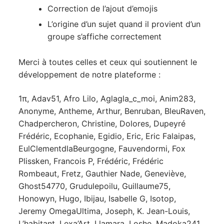
Correction de l’ajout d’emojis
L’origine d’un sujet quand il provient d’un
groupe s’affiche correctement
Merci à toutes celles et ceux qui soutiennent le
développement de notre plateforme :
1π, Adav51, Afro Lilo, Aglagla_c_moi, Anim283,
Anonyme, Antheme, Arthur, Benruban, BleuRaven,
Chadpercheron, Christine, Dolores, Dupeyré
Frédéric, Ecophanie, Egidio, Eric, Eric Falaipas,
EulClementdlaBeurgogne, Fauvendormi, Fox
Plissken, Francois P, Frédéric, Frédéric
Rombeaut, Fretz, Gauthier Nade, Geneviève,
Ghost54770, Grudulepoilu, Guillaume75,
Honowyn, Hugo, Ibijau, Isabelle G, Isotop,
Jeremy OmegaUltima, Joseph, K. Jean-Louis,
L’habitant, Lexa’Art, Llamara, Loshe, Madoka241,