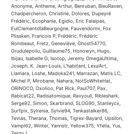
Anonyme, Antheme, Arthur, Benruban, BleuRaven,
Chadpercheron, Christine, Dolores, Dupeyré
Frédéric, Ecophanie, Egidio, Eric Falaipas,
EulClementdlaBeurgogne, Fauvendormi, Fox
Plissken, Francois P, Frédéric, Frédéric
Rombeaut, Fretz, Geneviève, Ghost54770,
Grudulepoilu, Guillaume75, Honowyn, Hugo,
Ibijau, Isabelle G, Isotop, Jeremy OmegaUltima,
Joseph, K. Jean-Louis, L’habitant, Lexa’Art,
Llamara, Loshe, Madoka241, Marrazan, Matis LC,
Michel P, Mirobane, Nahara, NotSoWhiteHat,
ORiNOCO, Oxolioo, Pat Rick, Paul707, Pax,
Rabicat22, Radisatomique, Ravyouli, Ribleshark,
Serge92, Simon, Skarbrand, SLOG90, Stanleycx,
Surfpix, Sylrenia, Sylvie94, Tenkastalker86,
Tevias, Therana, Thomas, Tigrex-Bayard, Upsilon,
Vampi62, Winter, Yannstr, Yellow375, Yfella, Yus,
Zergy !