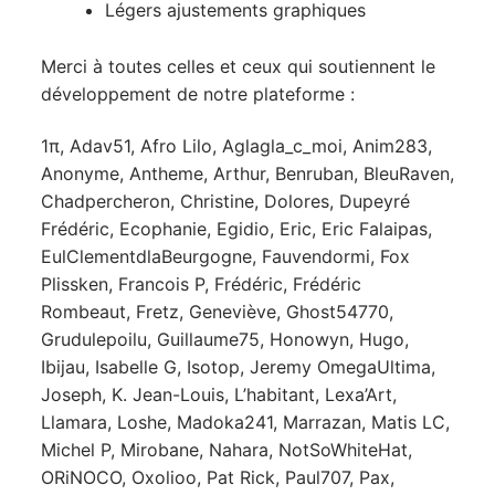
Légers ajustements graphiques
Merci à toutes celles et ceux qui soutiennent le
développement de notre plateforme :
1π, Adav51, Afro Lilo, Aglagla_c_moi, Anim283,
Anonyme, Antheme, Arthur, Benruban, BleuRaven,
Chadpercheron, Christine, Dolores, Dupeyré
Frédéric, Ecophanie, Egidio, Eric, Eric Falaipas,
EulClementdlaBeurgogne, Fauvendormi, Fox
Plissken, Francois P, Frédéric, Frédéric
Rombeaut, Fretz, Geneviève, Ghost54770,
Grudulepoilu, Guillaume75, Honowyn, Hugo,
Ibijau, Isabelle G, Isotop, Jeremy OmegaUltima,
Joseph, K. Jean-Louis, L’habitant, Lexa’Art,
Llamara, Loshe, Madoka241, Marrazan, Matis LC,
Michel P, Mirobane, Nahara, NotSoWhiteHat,
ORiNOCO, Oxolioo, Pat Rick, Paul707, Pax,