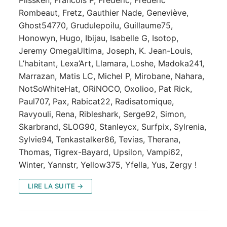
Rombeaut, Fretz, Gauthier Nade, Geneviève,
Ghost54770, Grudulepoilu, Guillaume75,
Honowyn, Hugo, Ibijau, Isabelle G, Isotop,
Jeremy OmegaUltima, Joseph, K. Jean-Louis,
L’habitant, Lexa’Art, Llamara, Loshe, Madoka241,
Marrazan, Matis LC, Michel P, Mirobane, Nahara,
NotSoWhiteHat, ORiNOCO, Oxolioo, Pat Rick,
Paul707, Pax, Rabicat22, Radisatomique,
Ravyouli, Rena, Ribleshark, Serge92, Simon,
Skarbrand, SLOG90, Stanleycx, Surfpix, Sylrenia,
Sylvie94, Tenkastalker86, Tevias, Therana,
Thomas, Tigrex-Bayard, Upsilon, Vampi62,
Winter, Yannstr, Yellow375, Yfella, Yus, Zergy !
LIRE LA SUITE →