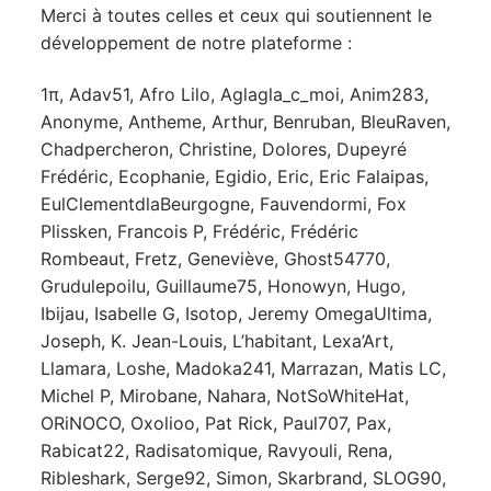
Merci à toutes celles et ceux qui soutiennent le
développement de notre plateforme :
1π, Adav51, Afro Lilo, Aglagla_c_moi, Anim283,
Anonyme, Antheme, Arthur, Benruban, BleuRaven,
Chadpercheron, Christine, Dolores, Dupeyré
Frédéric, Ecophanie, Egidio, Eric, Eric Falaipas,
EulClementdlaBeurgogne, Fauvendormi, Fox
Plissken, Francois P, Frédéric, Frédéric
Rombeaut, Fretz, Geneviève, Ghost54770,
Grudulepoilu, Guillaume75, Honowyn, Hugo,
Ibijau, Isabelle G, Isotop, Jeremy OmegaUltima,
Joseph, K. Jean-Louis, L’habitant, Lexa’Art,
Llamara, Loshe, Madoka241, Marrazan, Matis LC,
Michel P, Mirobane, Nahara, NotSoWhiteHat,
ORiNOCO, Oxolioo, Pat Rick, Paul707, Pax,
Rabicat22, Radisatomique, Ravyouli, Rena,
Ribleshark, Serge92, Simon, Skarbrand, SLOG90,