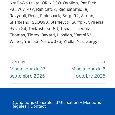
NotSoWhiteHat, ORiNOCO, Oxolioo, Pat Rick,
Paul707, Pax, Rabicat22, Radisatomique,
Ravyouli, Rena, Ribleshark, Serge92, Simon,
Skarbrand, SLOG90, Stanleycx, Surfpix, Sylrenia,
Sylvie94, Tenkastalker86, Tevias, Therana,
Thomas, Tigrex-Bayard, Upsilon, Vampi62,
Winter, Yannstr, Yellow375, Yfella, Yus, Zergy !
PREVIOUS
NEXT
Mise à jour du 17
Mise à jour du 6
septembre 2025
octobre 2025
Conditions Générales d’Utilisation – Mentions
légales
|
Contact