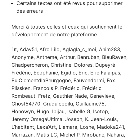
Certains textes ont été revus pour supprimer
des erreurs
Merci à toutes celles et ceux qui soutiennent le
développement de notre plateforme :
1π, Adav51, Afro Lilo, Aglagla_c_moi, Anim283,
Anonyme, Antheme, Arthur, Benruban, BleuRaven,
Chadpercheron, Christine, Dolores, Dupeyré
Frédéric, Ecophanie, Egidio, Eric, Eric Falaipas,
EulClementdlaBeurgogne, Fauvendormi, Fox
Plissken, Francois P, Frédéric, Frédéric
Rombeaut, Fretz, Gauthier Nade, Geneviève,
Ghost54770, Grudulepoilu, Guillaume75,
Honowyn, Hugo, Ibijau, Isabelle G, Isotop,
Jeremy OmegaUltima, Joseph, K. Jean-Louis,
L’habitant, Lexa’Art, Llamara, Loshe, Madoka241,
Marrazan, Matis LC, Michel P, Mirobane, Nahara,