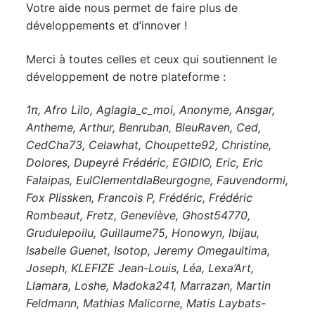
Votre aide nous permet de faire plus de
développements et d’innover !
Merci à toutes celles et ceux qui soutiennent le
développement de notre plateforme :
1π, Afro Lilo, Aglagla_c_moi, Anonyme, Ansgar,
Antheme, Arthur, Benruban, BleuRaven, Ced,
CedCha73, Celawhat, Choupette92, Christine,
Dolores, Dupeyré Frédéric, EGIDIO, Eric, Eric
Falaipas, EulClementdlaBeurgogne, Fauvendormi,
Fox Plissken, Francois P, Frédéric, Frédéric
Rombeaut, Fretz, Geneviève, Ghost54770,
Grudulepoilu, Guillaume75, Honowyn, Ibijau,
Isabelle Guenet, Isotop, Jeremy Omegaultima,
Joseph, KLEFIZE Jean-Louis, Léa, Lexa’Art,
Llamara, Loshe, Madoka241, Marrazan, Martin
Feldmann, Mathias Malicorne, Matis Laybats-