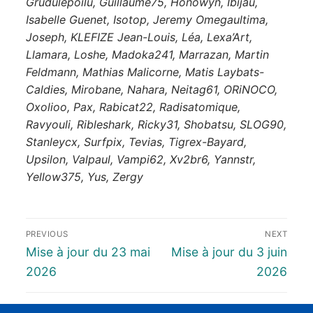
Grudulepoilu, Guillaume75, Honowyn, Ibijau,
Isabelle Guenet, Isotop, Jeremy Omegaultima,
Joseph, KLEFIZE Jean-Louis, Léa, Lexa’Art,
Llamara, Loshe, Madoka241, Marrazan, Martin
Feldmann, Mathias Malicorne, Matis Laybats-
Caldies, Mirobane, Nahara, Neitag61, ORiNOCO,
Oxolioo, Pax, Rabicat22, Radisatomique,
Ravyouli, Ribleshark, Ricky31, Shobatsu, SLOG90,
Stanleycx, Surfpix, Tevias, Tigrex-Bayard,
Upsilon, Valpaul, Vampi62, Xv2br6, Yannstr,
Yellow375, Yus, Zergy
PREVIOUS
NEXT
Mise à jour du 23 mai
Mise à jour du 3 juin
2026
2026