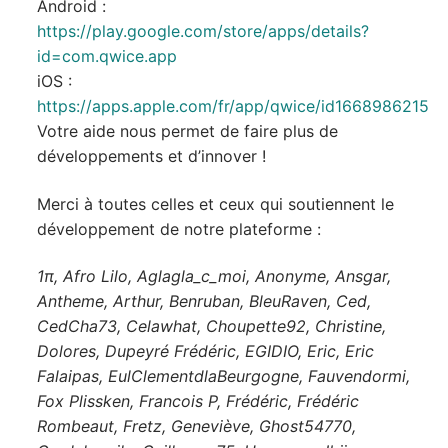
Android :
https://play.google.com/store/apps/details?
id=com.qwice.app
iOS :
https://apps.apple.com/fr/app/qwice/id1668986215
Votre aide nous permet de faire plus de
développements et d’innover !
Merci à toutes celles et ceux qui soutiennent le
développement de notre plateforme :
1π, Afro Lilo, Aglagla_c_moi, Anonyme, Ansgar,
Antheme, Arthur, Benruban, BleuRaven, Ced,
CedCha73, Celawhat, Choupette92, Christine,
Dolores, Dupeyré Frédéric, EGIDIO, Eric, Eric
Falaipas, EulClementdlaBeurgogne, Fauvendormi,
Fox Plissken, Francois P, Frédéric, Frédéric
Rombeaut, Fretz, Geneviève, Ghost54770,