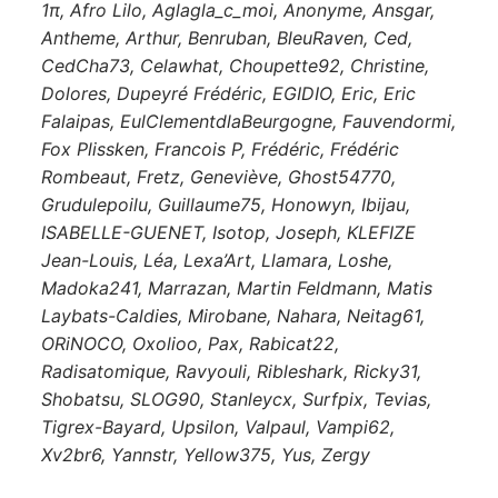
1π, Afro Lilo, Aglagla_c_moi, Anonyme, Ansgar,
Antheme, Arthur, Benruban, BleuRaven, Ced,
CedCha73, Celawhat, Choupette92, Christine,
Dolores, Dupeyré Frédéric, EGIDIO, Eric, Eric
Falaipas, EulClementdlaBeurgogne, Fauvendormi,
Fox Plissken, Francois P, Frédéric, Frédéric
Rombeaut, Fretz, Geneviève, Ghost54770,
Grudulepoilu, Guillaume75, Honowyn, Ibijau,
ISABELLE-GUENET, Isotop, Joseph, KLEFIZE
Jean-Louis, Léa, Lexa’Art, Llamara, Loshe,
Madoka241, Marrazan, Martin Feldmann, Matis
Laybats-Caldies, Mirobane, Nahara, Neitag61,
ORiNOCO, Oxolioo, Pax, Rabicat22,
Radisatomique, Ravyouli, Ribleshark, Ricky31,
Shobatsu, SLOG90, Stanleycx, Surfpix, Tevias,
Tigrex-Bayard, Upsilon, Valpaul, Vampi62,
Xv2br6, Yannstr, Yellow375, Yus, Zergy