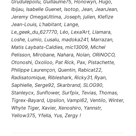
Grudulepoilu, Guillaume75, Honowyn, Hugo,
Ibijau, Isabelle Guenet, Isotop, Jean, JeanJean,
Jeremy OmegaUltima, Joseph, julien, Klefize
Jean-Louis, L’habitant, Lange,
Le_geek_du_627770, Léo, Lexa’Art, Llamara,
Loshe, Lumio, Lusalu, madoka241, Marrazan,
Matis Laybats-Caldies, mic13009, Michel
Pelisson, Mirobane, Nahara, Nolan, ORiNOCO,
Otonoshi, Oxolioo, Pat Rick, Pax, Pistachette,
Philippe Laurençon, Quentin, Rabicat22,
Radisatomique, Ribleshark, Ricky31, Ryan,
Saphielle, Serge92, Skarbrand, SLOG90,
Stanleycx, Sunflower, Surfpix, Tevias, Thomas,
Tigrex-Bayard, Upsilon, Vampi62, Ventilo, Winter,
Whyte Tiger, Xavier, Xenoshiro, Yannstr,
Yellow375, Yfella, Yus, Zergy !