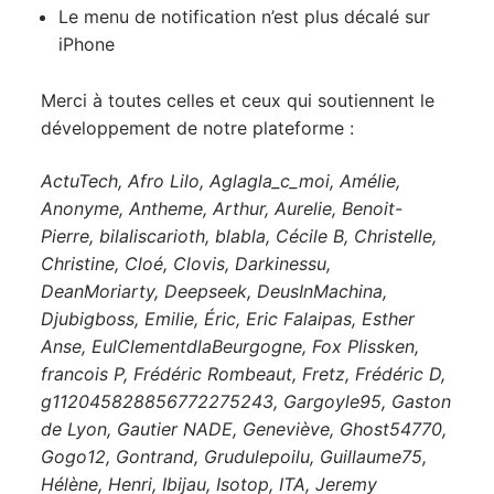
Le menu de notification n’est plus décalé sur
iPhone
Merci à toutes celles et ceux qui soutiennent le
développement de notre plateforme :
ActuTech, Afro Lilo, Aglagla_c_moi, Amélie,
Anonyme, Antheme, Arthur, Aurelie, Benoit-
Pierre, bilaliscarioth, blabla, Cécile B, Christelle,
Christine, Cloé, Clovis, Darkinessu,
DeanMoriarty, Deepseek, DeusInMachina,
Djubigboss, Emilie, Éric, Eric Falaipas, Esther
Anse, EulClementdlaBeurgogne, Fox Plissken,
francois P, Frédéric Rombeaut, Fretz, Frédéric D,
g112045828856772275243, Gargoyle95, Gaston
de Lyon, Gautier NADE, Geneviève, Ghost54770,
Gogo12, Gontrand, Grudulepoilu, Guillaume75,
Hélène, Henri, Ibijau, Isotop, ITA, Jeremy