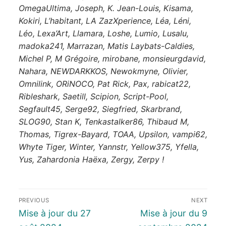
OmegaUltima, Joseph, K. Jean-Louis, Kisama,
Kokiri, L’habitant, LA ZazXperience, Léa, Léni,
Léo, Lexa’Art, Llamara, Loshe, Lumio, Lusalu,
madoka241, Marrazan, Matis Laybats-Caldies,
Michel P, M Grégoire, mirobane, monsieurgdavid,
Nahara, NEWDARKKOS, Newokmyne, Olivier,
Omnilink, ORiNOCO, Pat Rick, Pax, rabicat22,
Ribleshark, Saetill, Scipion, Script-Pool,
Segfault45, Serge92, Siegfried, Skarbrand,
SLOG90, Stan K, Tenkastalker86, Thibaud M,
Thomas, Tigrex-Bayard, TOAA, Upsilon, vampi62,
Whyte Tiger, Winter, Yannstr, Yellow375, Yfella,
Yus, Zahardonia Haëxa, Zergy, Zerpy !
PREVIOUS
NEXT
Mise à jour du 27
Mise à jour du 9