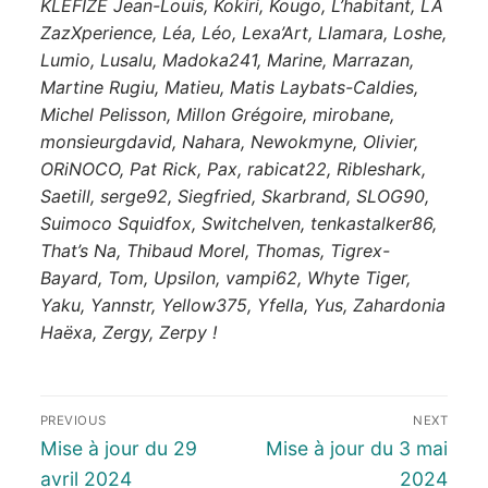
KLEFIZE Jean-Louis, Kokiri, Kougo, L’habitant, LA
ZazXperience, Léa, Léo, Lexa’Art, Llamara, Loshe,
Lumio, Lusalu, Madoka241, Marine, Marrazan,
Martine Rugiu, Matieu, Matis Laybats-Caldies,
Michel Pelisson, Millon Grégoire, mirobane,
monsieurgdavid, Nahara, Newokmyne, Olivier,
ORiNOCO, Pat Rick, Pax, rabicat22, Ribleshark,
Saetill, serge92, Siegfried, Skarbrand, SLOG90,
Suimoco Squidfox, Switchelven, tenkastalker86,
That’s Na, Thibaud Morel, Thomas, Tigrex-
Bayard, Tom, Upsilon, vampi62, Whyte Tiger,
Yaku, Yannstr, Yellow375, Yfella, Yus, Zahardonia
Haëxa, Zergy, Zerpy !
PREVIOUS
NEXT
Mise à jour du 29
Mise à jour du 3 mai
avril 2024
2024