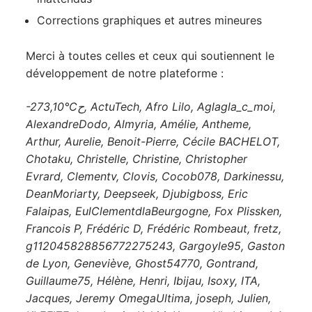
Corrections graphiques et autres mineures
Merci à toutes celles et ceux qui soutiennent le
développement de notre plateforme :
-273,10°Cح, ActuTech, Afro Lilo, Aglagla_c_moi,
AlexandreDodo, Almyria, Amélie, Antheme,
Arthur, Aurelie, Benoit-Pierre, Cécile BACHELOT,
Chotaku, Christelle, Christine, Christopher
Evrard, Clementv, Clovis, Cocob078, Darkinessu,
DeanMoriarty, Deepseek, Djubigboss, Eric
Falaipas, EulClementdlaBeurgogne, Fox Plissken,
Francois P, Frédéric D, Frédéric Rombeaut, fretz,
g112045828856772275243, Gargoyle95, Gaston
de Lyon, Geneviève, Ghost54770, Gontrand,
Guillaume75, Hélène, Henri, Ibijau, Isoxy, ITA,
Jacques, Jeremy OmegaUltima, joseph, Julien,