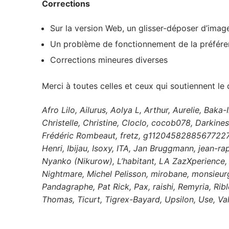
Corrections
Sur la version Web, un glisser-déposer d’image 
Un problème de fonctionnement de la préféren
Corrections mineures diverses
Merci à toutes celles et ceux qui soutiennent l
Afro Lilo, Ailurus, Aolya L, Arthur, Aurelie, Ba
Christelle, Christine, Cloclo, cocob078, Darkine
Frédéric Rombeaut, fretz, g11204582885677227
Henri, Ibijau, Isoxy, ITA, Jan Bruggmann, jean-r
Nyanko (Nikurow), L’habitant, LA ZazXperience, 
Nightmare, Michel Pelisson, mirobane, monsieur
Pandagraphe, Pat Rick, Pax, raishi, Remyria, Rib
Thomas, Ticurt, Tigrex-Bayard, Upsilon, Use, Val