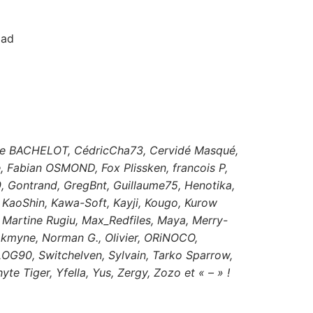
oad
Cécile BACHELOT, CédricCha73, Cervidé Masqué,
e, Fabian OSMOND, Fox Plissken, francois P,
 Gontrand, GregBnt, Guillaume75, Henotika,
, KaoShin, Kawa-Soft, Kayji, Kougo, Kurow
, Martine Rugiu, Max_Redfiles, Maya, Merry-
okmyne, Norman G., Olivier, ORiNOCO,
SLOG90, Switchelven, Sylvain, Tarko Sparrow,
e Tiger, Yfella, Yus, Zergy, Zozo et « – » !