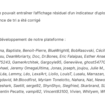
pouvait entraîner l’affichage résiduel d’un indicateur d’upl
ce de tri a été corrigé
e développement de notre plateforme :
ka-Ina, Baptiste, Benoit-Pierre, BlueWright6, BobRasovski, 
ssu, DeanMoriarty, Doc, Dr.Bones, Eric Falaipas, Esther Ans
5243, GamerArchitek, Gargoyle95, Geneviève, ghost54770,
aphael, Jeremy OmegaUltima, Jonas, joseph, joujou, Julie M.
Léa, Lemmy, Léo, Lexa’Art, Liolio, LouisT, Lusalu, Marrazan
gdavid, Mr.Bloodfirst, Myriam Tonelotto, Nahara, Nat, New
leshark, Saetill, serge92, ShynShyo, Siegfried, Skarbrand, 
entin Pecatte, vampi62, Vincent83100, Vivien, Whityem, Whyt