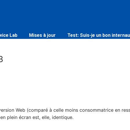
wice Lab
Mises à jour
Test: Suis-je un bon internau
3
 version Web (comparé à celle moins consommatrice en resso
 en plein écran est, elle, identique.