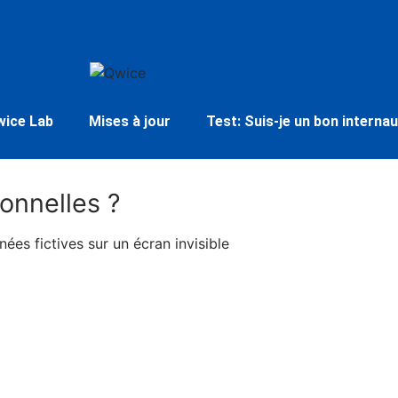
wice Lab
Mises à jour
Test: Suis-je un bon internau
onnelles ?